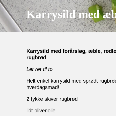
Karrysild med æbl
Karrysild med forårsløg, æble, rødlø
rugbrød
Let ret til to
Helt enkel karrysild med sprødt rugbrød 
hverdagsmad!
2 tykke skiver rugbrød
lidt olivenolie