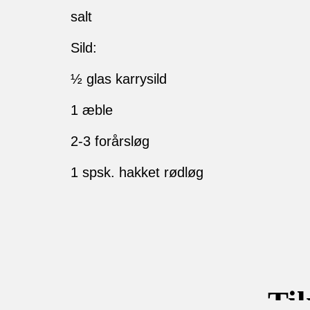
salt
Sild:
½ glas karrysild
1 æble
2-3 forårsløg
1 spsk. hakket rødløg
Ti