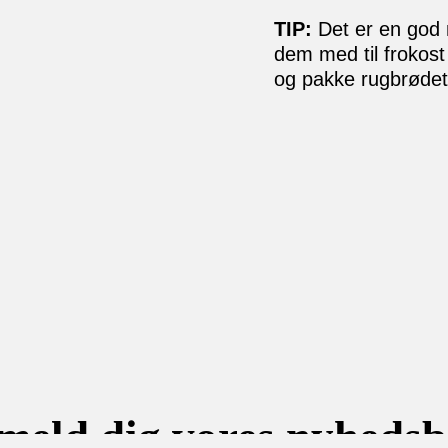
TIP:
Det er en god m
dem med til frokost 
og pakke rugbrødet
lmeld dig vores nyhedsb