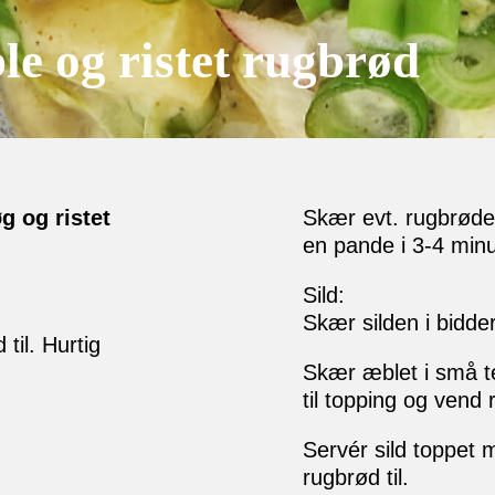
e og ristet rugbrød
g og ristet
Skær evt. rugbrødet 
en pande i 3-4 minut
Sild:
Skær silden i bidde
til. Hurtig
Skær æblet i små te
til topping og vend
Servér sild toppet 
rugbrød til.