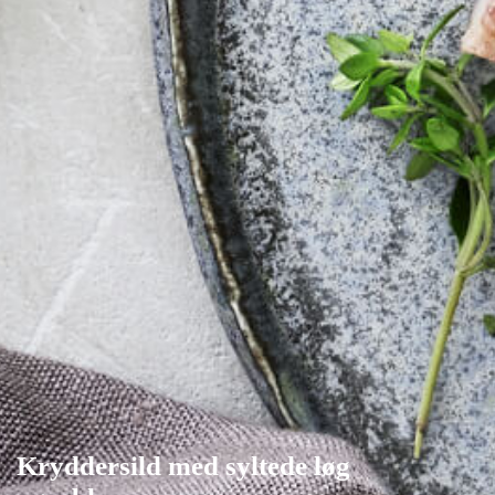
Kryddersild med syltede løg