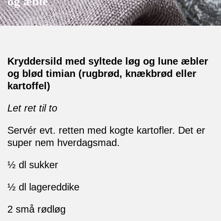
og æble
Kryddersild med syltede løg og lune æbler
og blød timian (rugbrød, knækbrød eller
kartoffel)
Let ret til to
Servér evt. retten med kogte kartofler. Det er
super nem hverdagsmad.
½ dl sukker
½ dl lagereddike
2 små rødløg