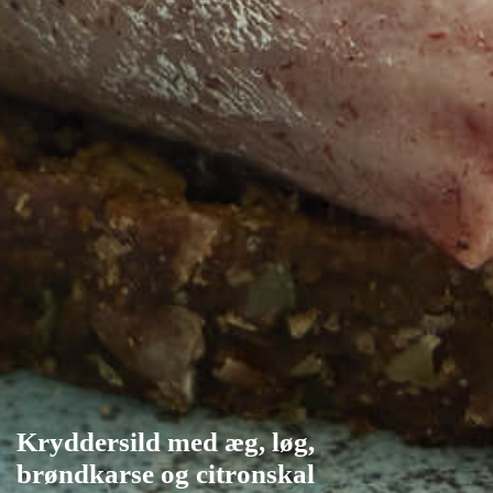
Kryddersild med æg, løg,
brøndkarse og citronskal