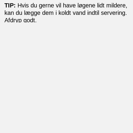
TIP:
Hvis du gerne vil have løgene lidt mildere,
kan du lægge dem i koldt vand indtil servering.
Afdryp godt.
Tilmeld dig vores nyhedsbrev
Få opskrifter og ny viden om sild i forhold til
bæredygtighed, klima og sundhed. Direkte i din
indbakke.