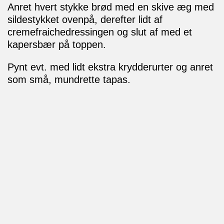
Anret hvert stykke brød med en skive æg med
sildestykket ovenpå, derefter lidt af
cremefraichedressingen og slut af med et
kapersbær på toppen.
Pynt evt. med lidt ekstra krydderurter og anret
som små, mundrette tapas.
Få opskrifter på mail
Der kommer løbende nye, lækre opskrifter her på
siden. Så tilmeld dig vores nyhedsbrev, hvis du ikke
vil gå glip af noget.