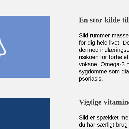
En stor kilde t
Sild rummer masser
for dig hele livet. 
dermed indlærings
risikoen for forhøj
voksne. Omega-3 ha
sygdomme som diab
psoriasis.
Vigtige vitamin
Sild er spækket me
du har særligt brug